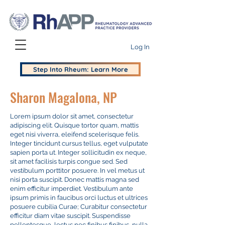
Log In
Step Into Rheum: Learn More
Sharon Magalona, NP
Lorem ipsum dolor sit amet, consectetur
adipiscing elit. Quisque tortor quam, mattis
eget nisi viverra, eleifend scelerisque felis.
Integer tincidunt cursus tellus, eget vulputate
sapien porta ut. Integer sollicitudin ex neque,
sit amet facilisis turpis congue sed. Sed
vestibulum porttitor posuere. In vel metus ut
nisi porta suscipit. Donec mattis magna sed
enim efficitur imperdiet. Vestibulum ante
ipsum primis in faucibus orci luctus et ultrices
posuere cubilia Curae; Curabitur consectetur
efficitur diam vitae suscipit. Suspendisse
pellentesque, lectus nec finibus finibus, nulla