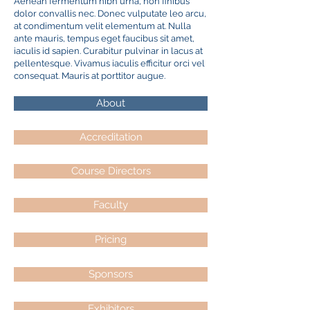
Aenean fermentum nibh urna, non finibus
dolor convallis nec. Donec vulputate leo arcu,
at condimentum velit elementum at. Nulla
ante mauris, tempus eget faucibus sit amet,
iaculis id sapien. Curabitur pulvinar in lacus at
pellentesque. Vivamus iaculis efficitur orci vel
consequat. Mauris at porttitor augue.
About
Accreditation
Course Directors
Faculty
Pricing
Sponsors
Exhibitors