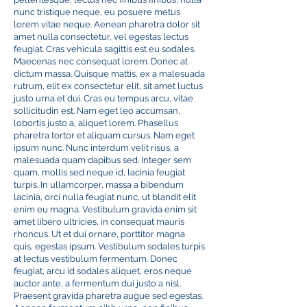
nunc tristique neque, eu posuere metus
lorem vitae neque. Aenean pharetra dolor sit
amet nulla consectetur, vel egestas lectus
feugiat. Cras vehicula sagittis est eu sodales.
Maecenas nec consequat lorem. Donec at
dictum massa. Quisque mattis, ex a malesuada
rutrum, elit ex consectetur elit, sit amet luctus
justo urna et dui. Cras eu tempus arcu, vitae
sollicitudin est. Nam eget leo accumsan,
lobortis justo a, aliquet lorem. Phasellus
pharetra tortor et aliquam cursus. Nam eget
ipsum nunc. Nunc interdum velit risus, a
malesuada quam dapibus sed. Integer sem
quam, mollis sed neque id, lacinia feugiat
turpis. In ullamcorper, massa a bibendum
lacinia, orci nulla feugiat nunc, ut blandit elit
enim eu magna. Vestibulum gravida enim sit
amet libero ultricies, in consequat mauris
rhoncus. Ut et dui ornare, porttitor magna
quis, egestas ipsum. Vestibulum sodales turpis
at lectus vestibulum fermentum. Donec
feugiat, arcu id sodales aliquet, eros neque
auctor ante, a fermentum dui justo a nisl.
Praesent gravida pharetra augue sed egestas.