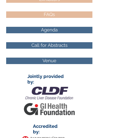
FAQs
Agenda
Call for Abstracts
Venue
Jointly provided
by:
Accredited
by: