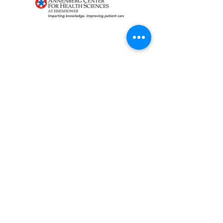
About RhAPP
Privacy Statement
Terms of Use
Contact Us
© Rheumatology Advanced Practice
Providers
Sign up for Updates
First Name
Last Name